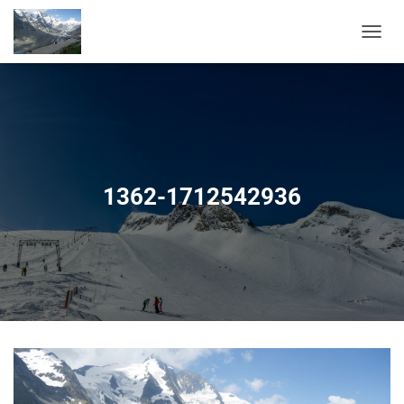
P
Ř
E
P
N
O
U
T
N
1362-1712542936
A
V
I
G
A
C
I