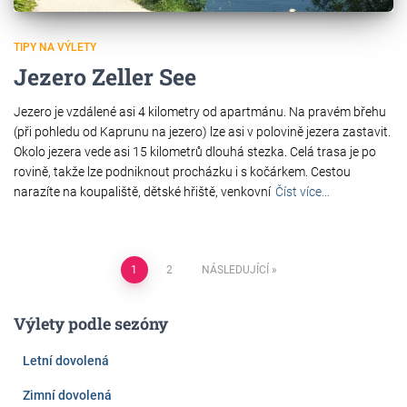
TIPY NA VÝLETY
Jezero Zeller See
Jezero je vzdálené asi 4 kilometry od apartmánu. Na pravém břehu
(při pohledu od Kaprunu na jezero) lze asi v polovině jezera zastavit.
Okolo jezera vede asi 15 kilometrů dlouhá stezka. Celá trasa je po
rovině, takže lze podniknout procházku i s kočárkem. Cestou
narazíte na koupaliště, dětské hřiště, venkovní
Číst více…
Navigace
1
2
NÁSLEDUJÍCÍ
pro
Výlety podle sezóny
příspěvky
Letní dovolená
Zimní dovolená