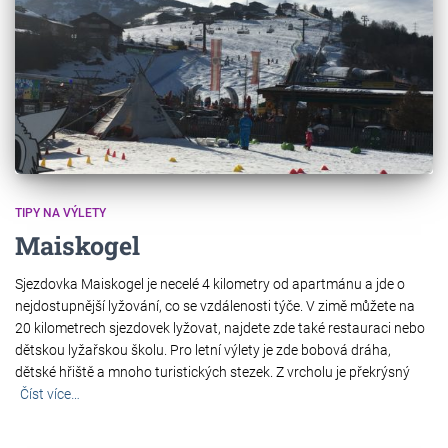
TIPY NA VÝLETY
Maiskogel
Sjezdovka Maiskogel je necelé 4 kilometry od apartmánu a jde o
nejdostupnější lyžování, co se vzdálenosti týče. V zimě můžete na
20 kilometrech sjezdovek lyžovat, najdete zde také restauraci nebo
dětskou lyžařskou školu. Pro letní výlety je zde bobová dráha,
dětské hřiště a mnoho turistických stezek. Z vrcholu je překrýsný
Číst více…