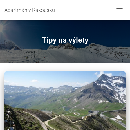
Apartmán v Rakousku
PŘEP
NAVIG
Tipy na výlety