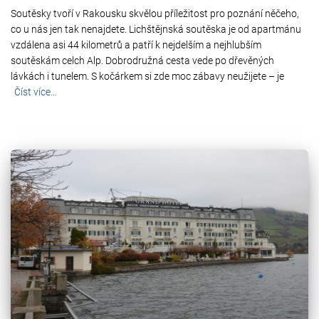
Soutěsky tvoří v Rakousku skvělou příležitost pro poznání něčeho,
co u nás jen tak nenajdete. Lichštějnská soutěska je od apartmánu
vzdálena asi 44 kilometrů a patří k nejdelším a nejhlubším
soutěskám celch Alp. Dobrodružná cesta vede po dřevěných
lávkách i tunelem. S kočárkem si zde moc zábavy neužijete – je
Číst více…