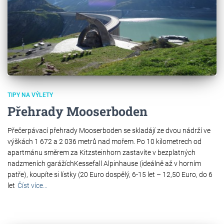
TIPY NA VÝLETY
Přehrady Mooserboden
Přečerpávací přehrady Mooserboden se skladájí ze dvou nádrží ve
výškách 1 672 a 2 036 metrů nad mořem. Po 10 kilometrech od
apartmánu směrem za Kitzsteinhorn zastavíte v bezplatných
nadzmeních garážíchKessefall Alpinhause (ideálně až v horním
patře), koupíte si lístky (20 Euro dospělý, 6-15 let – 12,50 Euro, do 6
let
Číst více…