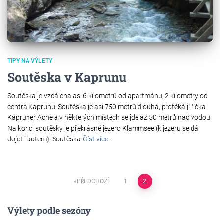
TIPY NA VÝLETY
Soutěska v Kaprunu
Soutěska je vzdálena asi 6 kilometrů od apartmánu, 2 kilometry od
centra Kaprunu. Soutěska je asi 750 metrů dlouhá, protéká jí říčka
Kapruner Ache a v některých místech se jde až 50 metrů nad vodou.
Na konci soutěsky je překrásné jezero Klammsee (k jezeru se dá
dojet i autem). Soutěska
Číst více…
Navigace
PŘEDCHOZÍ
1
2
pro
Výlety podle sezóny