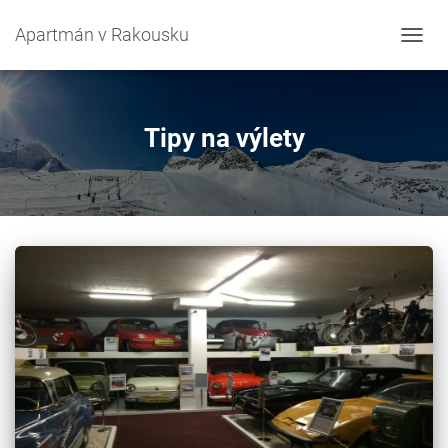
Apartmán v Rakousku
PŘEP
NAVIG
Tipy na výlety