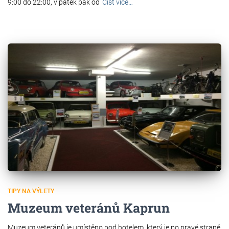
9:00 do 22:00, v pátek pak od
Číst více…
TIPY NA VÝLETY
Muzeum veteránů Kaprun
Muzeum veteránů je umístěno pod hotelem, který je po pravé straně