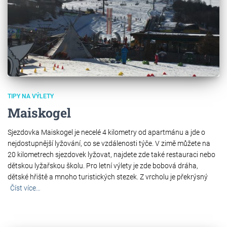
TIPY NA VÝLETY
Maiskogel
Sjezdovka Maiskogel je necelé 4 kilometry od apartmánu a jde o
nejdostupnější lyžování, co se vzdálenosti týče. V zimě můžete na
20 kilometrech sjezdovek lyžovat, najdete zde také restauraci nebo
dětskou lyžařskou školu. Pro letní výlety je zde bobová dráha,
dětské hřiště a mnoho turistických stezek. Z vrcholu je překrýsný
Číst více…